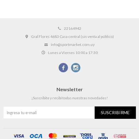
22164942
Gral Flores 4683 Casa central (sin venta al público)
info@sportmarket.com.uy
Lunes a Viernes 10:00 a 17:30


Newsletter
¡Suscribite y recibí todas nuestras novedades!
SUSCRIBIRME