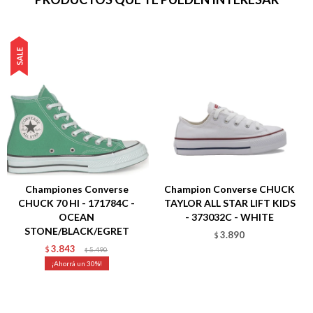
Championes Converse
Champion Converse CHUCK
CHUCK 70 HI - 171784C -
TAYLOR ALL STAR LIFT KIDS
OCEAN
- 373032C - WHITE
STONE/BLACK/EGRET
3.890
$
3.843
$
5.490
$
30