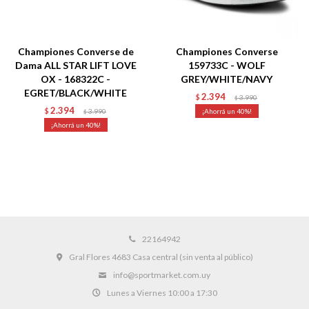
Championes Converse de
Championes Converse
Dama ALL STAR LIFT LOVE
159733C - WOLF
OX - 168322C -
GREY/WHITE/NAVY
EGRET/BLACK/WHITE
2.394
$
3.990
$
2.394
$
3.990
40
$
40
22164942
Gral Flores 4683 Casa central (sin venta al público)
info@sportmarket.com.uy
Lunes a Viernes 10:00 a 17:30