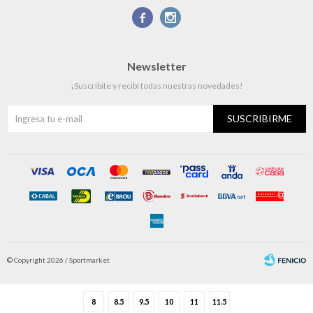


Newsletter
¡Suscribite y recibí todas nuestras novedades!
SUSCRIBIRME
© Copyright 2026 / Sportmarket
8
8.5
9.5
10
11
11.5