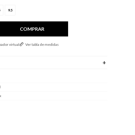
5
9.5
COMPRAR
ador virtual
Ver tabla de medidas
l
x