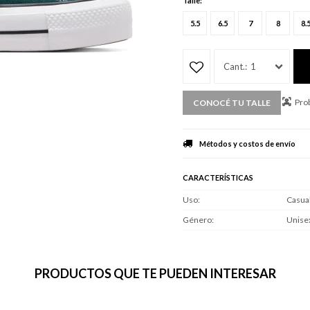
Talle:
5.5
6.5
7
8
8.
1
Prob
CONOCÉ TU TALLE
Métodos y costos de envío
CARACTERÍSTICAS
Uso
Casua
Género
Unise
PRODUCTOS QUE TE PUEDEN INTERESAR