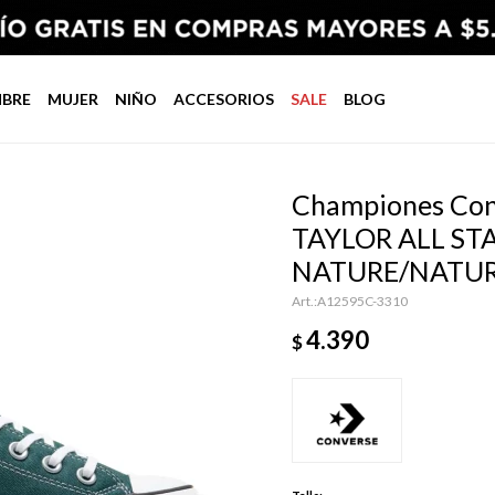
BRE
MUJER
NIÑO
ACCESORIOS
SALE
BLOG
Championes Con
TAYLOR ALL STA
NATURE/NATU
A12595C-3310
4.390
$