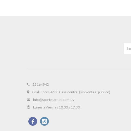
22164942
Gral Flores 4683 Casa central (sin venta al público)
info@sportmarket.com.uy
Lunes a Viernes 10:00 a 17:30

