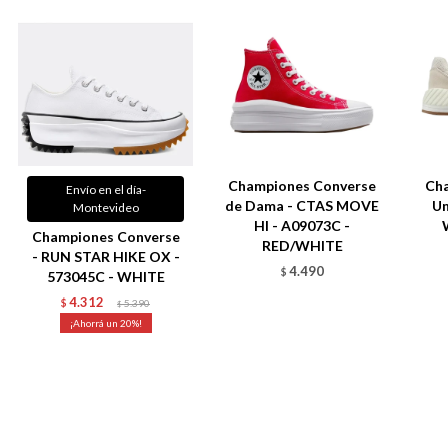
Championes Converse
Ch
Envío en el día-
de Dama - CTAS MOVE
U
Montevideo
HI - A09073C -
Championes Converse
RED/WHITE
- RUN STAR HIKE OX -
4.490
$
573045C - WHITE
4.312
$
5.390
$
20