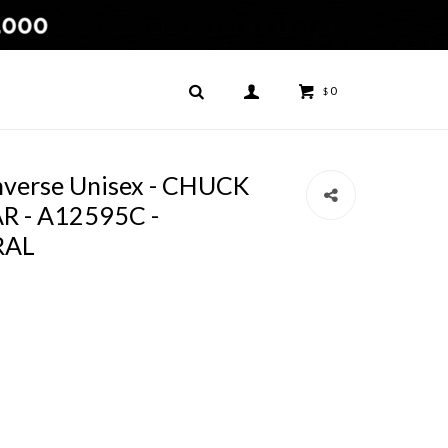
0
$
verse Unisex - CHUCK
R - A12595C -
RAL