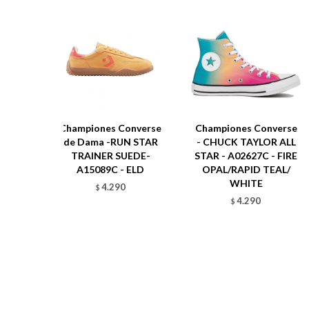
Championes Converse
Championes Converse
de Dama -RUN STAR
- CHUCK TAYLOR ALL
TRAINER SUEDE-
STAR - A02627C - FIRE
A15089C - ELD
OPAL/RAPID TEAL/
WHITE
4.290
$
4.290
$