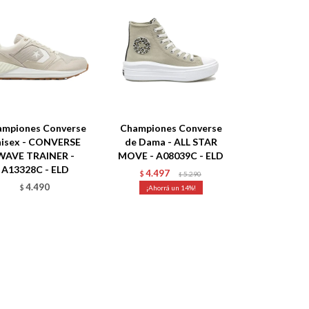
ampiones Converse
Championes Converse
nisex - CONVERSE
de Dama - ALL STAR
WAVE TRAINER -
MOVE - A08039C - ELD
A13328C - ELD
4.497
$
5.290
$
4.490
$
14