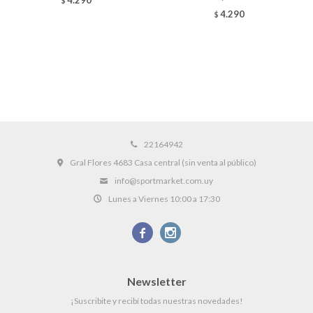
$
4.290
$
22164942
Gral Flores 4683 Casa central (sin venta al público)
info@sportmarket.com.uy
Lunes a Viernes 10:00 a 17:30


Newsletter
¡Suscribite y recibí todas nuestras novedades!