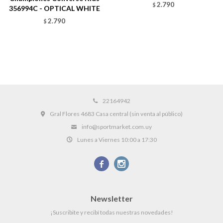
2.790
$
356994C - OPTICAL WHITE
2.790
$
22164942
Gral Flores 4683 Casa central (sin venta al público)
info@sportmarket.com.uy
Lunes a Viernes 10:00 a 17:30


Newsletter
¡Suscribite y recibí todas nuestras novedades!