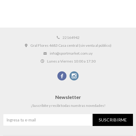
22164942
Gral Flores 4683 Casa central (sin venta al público)
info@sportmarket.com.uy
Lunes a Viernes 10:00 a 17:30


Newsletter
¡Suscribite y recibí todas nuestras novedades!
SUSCRIBIRME