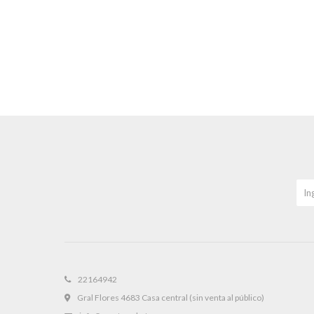
22164942
Gral Flores 4683 Casa central (sin venta al público)