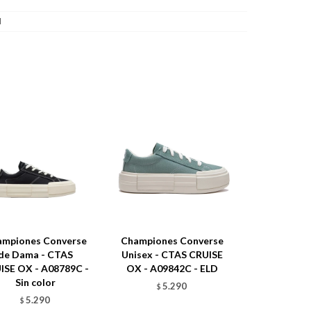
l
ampiones Converse
Championes Converse
de Dama - CTAS
Unisex - CTAS CRUISE
ISE OX - A08789C -
OX - A09842C - ELD
Sin color
5.290
$
5.290
$