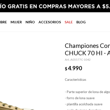
BRE
MUJER
NIÑO
ACCESORIOS
SALE
BLOG
Championes Con
CHUCK 70 HI - 
A05577C-1042
4.990
$
Características
- Parte superior de lona de alg
- forro de lona suave
- plantilla acolchada suave