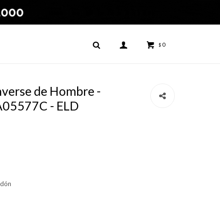
0
$
verse de Hombre -
A05577C - ELD
odón