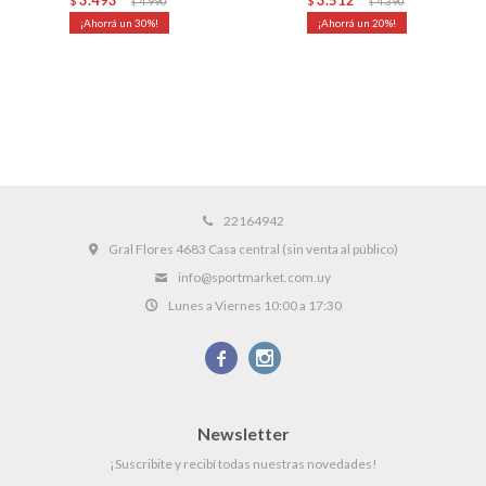
$
4.990
$
4.390
$
$
30
20
22164942
Gral Flores 4683 Casa central (sin venta al público)
info@sportmarket.com.uy
Lunes a Viernes 10:00 a 17:30


Newsletter
¡Suscribite y recibí todas nuestras novedades!