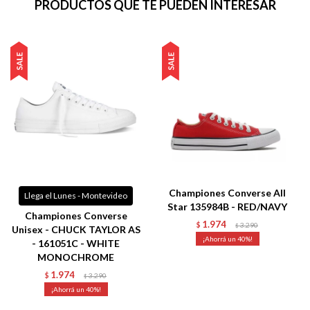
PRODUCTOS QUE TE PUEDEN INTERESAR
Championes Converse All
Llega el Lunes - Montevideo
Star 135984B - RED/NAVY
Championes Converse
1.974
$
3.290
$
Unisex - CHUCK TAYLOR AS
40
- 161051C - WHITE
MONOCHROME
1.974
$
3.290
$
40