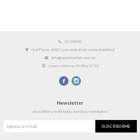
22164942
Gral Flores 4683 Casa central (sin venta al público)
info@sportmarket.com.uy
Lunes a Viernes 10:00 a 17:30


Newsletter
¡Suscribite y recibí todas nuestras novedades!
SUSCRIBIRME