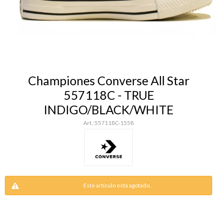
Championes Converse All Star
557118C - TRUE
INDIGO/BLACK/WHITE
557118C-1558
Este artículo está agotado.