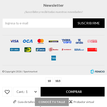
Newsletter
¡Suscribite y recibí todas nuestras novedades!
SUSCRIBIRME
© Copyright 2026 / Sportmarket
10
10.5
1
COMPRAR
Guía de talles
Probador virtual
CONOCÉ TU TALLE
Fenicio