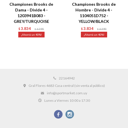
Championes Brooks de
Championes Brooks de
Dama - Divide 4 -
Hombre - Divide 4 -
1203941B083 -
1104051D752 -
GREY/TURQUOISE
YELLOW/BLACK
3.834
3.834
$
6.390
$
6.390
$
$
40
40
22164942
Gral Flores 4683 Casa central (sin venta al público)
info@sportmarket.com.uy
Lunes a Viernes 10:00 a 17:30

