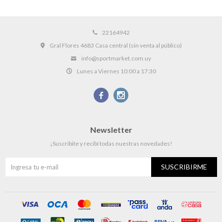
22164942
Gral Flores 4683 Casa central (sin venta al público)
info@sportmarket.com.uy
Lunes a Viernes 10:00 a 17:30


Newsletter
¡Suscribite y recibí todas nuestras novedades!
SUSCRIBIRME