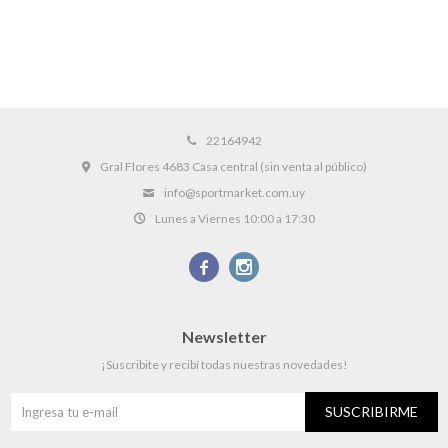
22164942
Gral Flores 4683 Casa central (sin venta al público)
info@sportmarket.com.uy
Lunes a Viernes 10:00 a 17:30


Newsletter
¡Suscribite y recibí todas nuestras novedades!
SUSCRIBIRME