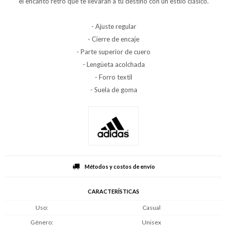
el encanto retro que te llevarán a tu destino con un estilo clásico.
- Ajuste regular
- Cierre de encaje
- Parte superior de cuero
- Lengüeta acolchada
- Forro textil
- Suela de goma
Métodos y costos de envío
CARACTERÍSTICAS
Uso
Casual
Género
Unisex