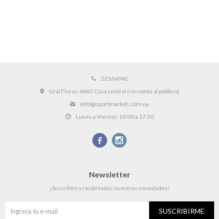
22164942
Gral Flores 4683 Casa central (sin venta al público)
info@sportmarket.com.uy
Lunes a Viernes 10:00 a 17:30


Newsletter
¡Suscribite y recibí todas nuestras novedades!
SUSCRIBIRME