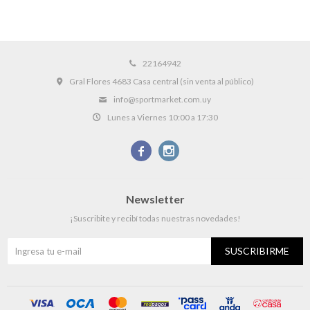
22164942
Gral Flores 4683 Casa central (sin venta al público)
info@sportmarket.com.uy
Lunes a Viernes 10:00 a 17:30


Newsletter
¡Suscribite y recibí todas nuestras novedades!
SUSCRIBIRME