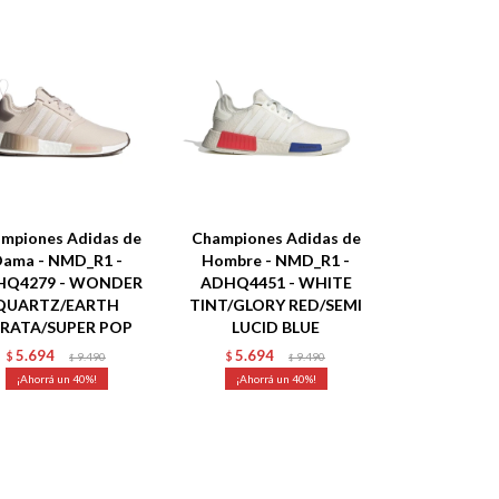
mpiones Adidas de
Championes Adidas de
ama - NMD_R1 -
Hombre - NMD_R1 -
HQ4279 - WONDER
ADHQ4451 - WHITE
QUARTZ/EARTH
TINT/GLORY RED/SEMI
RATA/SUPER POP
LUCID BLUE
5.694
5.694
$
9.490
$
9.490
$
$
40
40