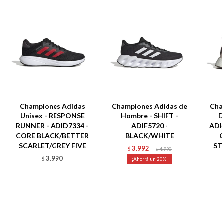
Championes Adidas
Championes Adidas de
Cha
Unisex - RESPONSE
Hombre - SHIFT -
D
RUNNER - ADID7334 -
ADIF5720 -
AD
CORE BLACK/BETTER
BLACK/WHITE
SCARLET/GREY FIVE
ST
3.992
$
4.990
$
3.990
$
20