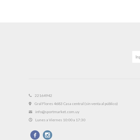
22164942
Gral Flores 4683 Casa central (sin venta al público)
info@sportmarket.com.uy
Lunes a Viernes 10:00 a 17:30

