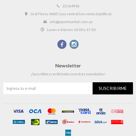
22164942
Gral Flores 4683 Casa central (sin venta al público)
info@sportmarket.com.uy
Lunes a Viernes 10:00 a 17:30


Newsletter
¡Suscribite y recibí todas nuestras novedades!
SUSCRIBIRME