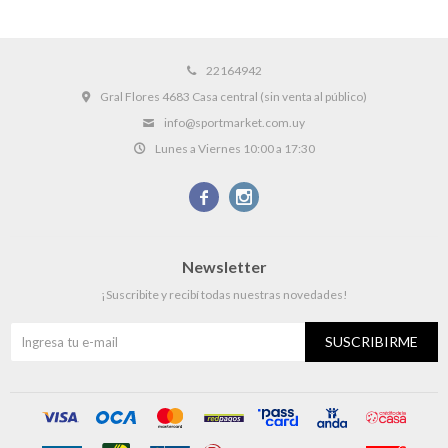
22164942
Gral Flores 4683 Casa central (sin venta al público)
info@sportmarket.com.uy
Lunes a Viernes 10:00 a 17:30


Newsletter
¡Suscribite y recibí todas nuestras novedades!
SUSCRIBIRME