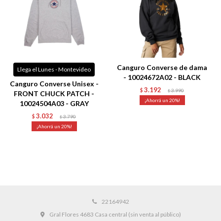
Canguro Converse de dama
Llega el Lunes - Montevideo
- 10024672A02 - BLACK
Canguro Converse Unisex -
3.192
$
3.990
$
FRONT CHUCK PATCH -
20
10024504A03 - GRAY
3.032
$
3.790
$
20
22164942
Gral Flores 4683 Casa central (sin venta al público)