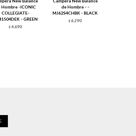
mpera New Balance
Campera New Balance
 Hombre -ICONIC
de Hombre - -
COLLEGIATE-
MJ62S4CHBK - BLACK
41504DEK - GREEN
6.290
$
4.690
$
E