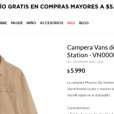
BRE
MUJER
NIÑO
ACCESORIOS
SALE
BLOG
Campera Vans d
Station - VN00
VN000NPE4MG-1042
5.990
$
La campera Mcavoy Zip Station
cierre frontal oculto y muchos 
Vans® tejida en el dobladillo.
Características