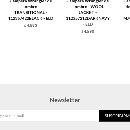
Campera Wrangler de
Campera Wrangler de
Ca
Hombre -
Hombre - WOOL
de
TRANSITIONAL -
JACKET -
112357422BLACK - ELD
112357212DARKNAVY
MJ
- ELD
4.590
$
4.590
$
Newsletter
SUSCRIBIRM