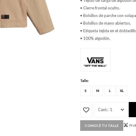
• Tejido de sarga de algodón d
• Cierre frontal oculto.
• Bolsillos de parche con solapa
• Bolsillos de mano abiertos.
• Etiqueta tejida en el dobladill
• 100% algodón.
Talle:
S
M
L
XL
1
Prob
CONOCÉ TU TALLE