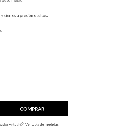
e peso medio.
 y cierres a presión ocultos.
o.
COMPRAR
ador virtual
Ver tabla de medidas