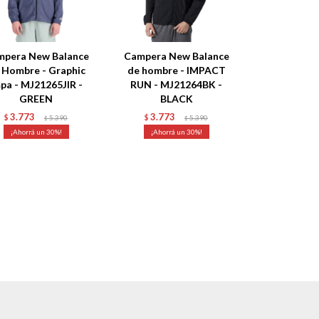
mpera New Balance
Campera New Balance
 Hombre - Graphic
de hombre - IMPACT
pa - MJ21265JIR -
RUN - MJ21264BK -
GREEN
BLACK
3.773
3.773
$
5.390
$
5.390
$
$
30
30