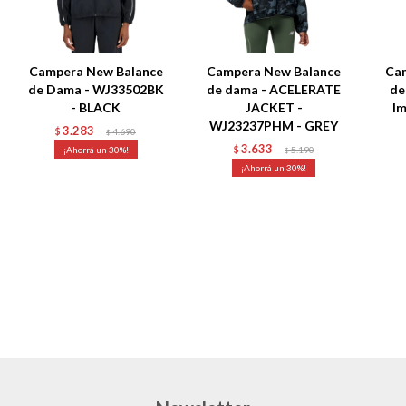
Campera New Balance
Campera New Balance
Ca
de Dama - WJ33502BK
de dama - ACELERATE
de
- BLACK
JACKET -
Im
WJ23237PHM - GREY
3.283
$
4.690
$
3.633
30
$
5.190
$
30