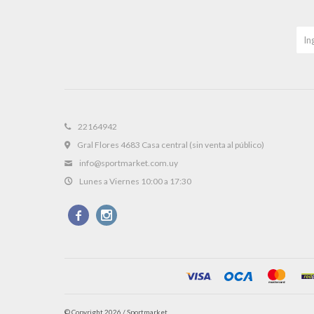
22164942
Gral Flores 4683 Casa central (sin venta al público)
info@sportmarket.com.uy
Lunes a Viernes 10:00 a 17:30


© Copyright 2026 / Sportmarket