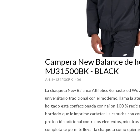
Campera New Balance de h
MJ31500BK - BLACK
MJ31500BK-406
La chaqueta New Balance Athletics Remastered Wove
universitario tradicional con el moderno, llama la at
holgado está confeccionada con nailon 100 % recicla
bordado que le imprime carácter. La capucha con c
protección adicional contra los elementos, mientras 
completa te permite llevar la chaqueta como quieras