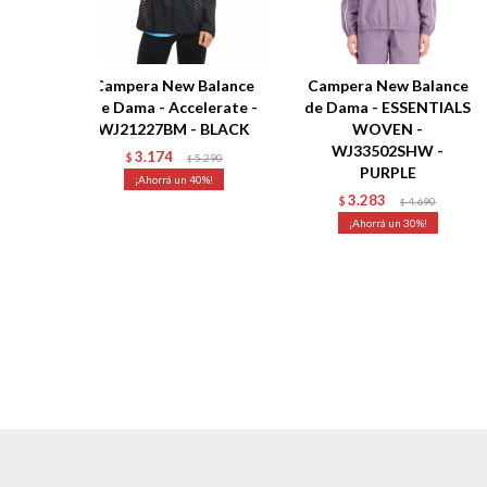
Campera New Balance
Campera New Balance
de Dama - Accelerate -
de Dama - ESSENTIALS
WJ21227BM - BLACK
WOVEN -
WJ33502SHW -
3.174
$
5.290
$
PURPLE
40
3.283
$
4.690
$
30