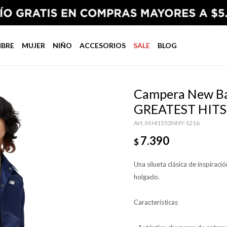
BRE
MUJER
NIÑO
ACCESORIOS
SALE
BLOG
Campera New Ba
GREATEST HITS
MJ41553NNY-1216
7.390
$
Una silueta clásica de inspirac
holgado.
Características