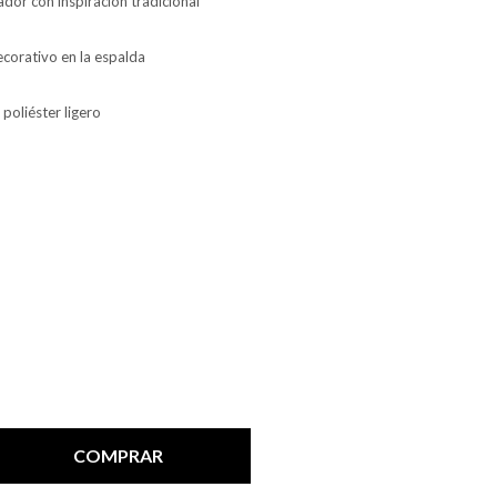
dor con inspiración tradicional
corativo en la espalda
 poliéster ligero
COMPRAR