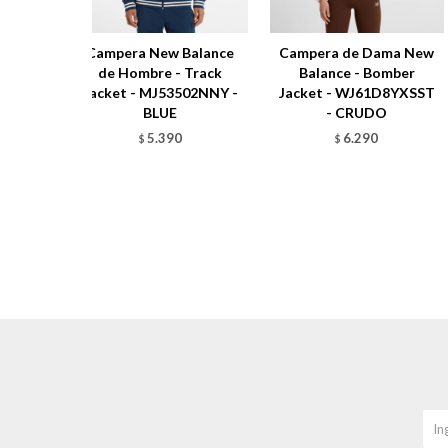
Campera New Balance
Campera de Dama New
de Hombre - Track
Balance - Bomber
Jacket - MJ53502NNY -
Jacket - WJ61D8YXSST
BLUE
- CRUDO
5.390
6.290
$
$