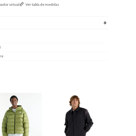
ador virtual
Ver tabla de medidas
l
re