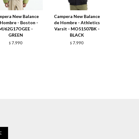
mpera New Balance
Campera New Balance
 Hombre - Boston -
de Hombre - Athletics
MJ62G17OGEE -
Varsit - MO51507BK -
GREEN
BLACK
7.990
7.990
$
$
E