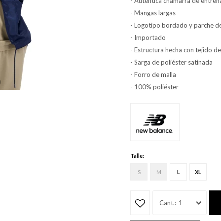
- Auténtica chamarra de entrena
- Mangas largas
- Logotipo bordado y parche de
- Importado
- Estructura hecha con tejido de
- Sarga de poliéster satinada
- Forro de malla
- 100% poliéster
Talle:
S
M
L
XL
1