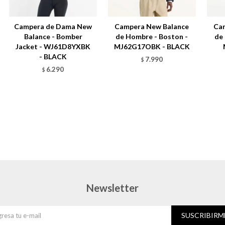
Campera de Dama New
Campera New Balance
Ca
Balance - Bomber
de Hombre - Boston -
de
Jacket - WJ61D8YXBK
MJ62G17OBK - BLACK
- BLACK
7.990
$
6.290
$
Newsletter
SUSCRIBIRM