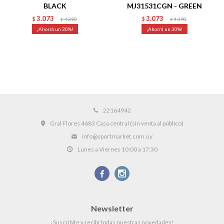
BLACK
MJ31531CGN - GREEN
3.073
3.073
$
4.390
$
4.390
$
$
30
30
22164942
Gral Flores 4683 Casa central (sin venta al público)
info@sportmarket.com.uy
Lunes a Viernes 10:00 a 17:30


Newsletter
¡Suscribite y recibí todas nuestras novedades!