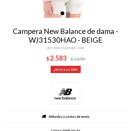
Campera New Balance de dama -
WJ31530HAO - BEIGE
WJ31530HAO-344
2.583
$
3.690
$
30
Métodos y costos de envío
CARACTERÍSTICAS