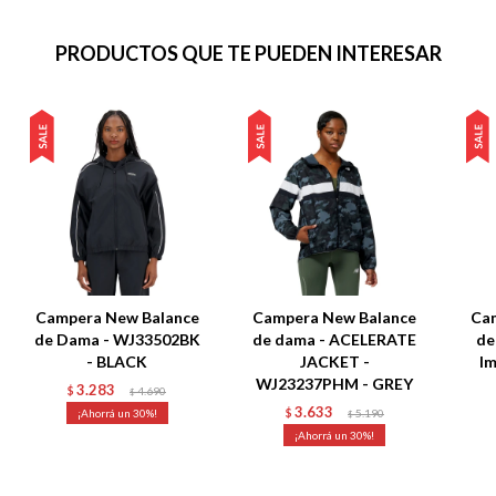
PRODUCTOS QUE TE PUEDEN INTERESAR
Campera New Balance
Campera New Balance
Ca
de Dama - WJ33502BK
de dama - ACELERATE
de
- BLACK
JACKET -
Im
WJ23237PHM - GREY
3.283
$
4.690
$
3.633
30
$
5.190
$
30