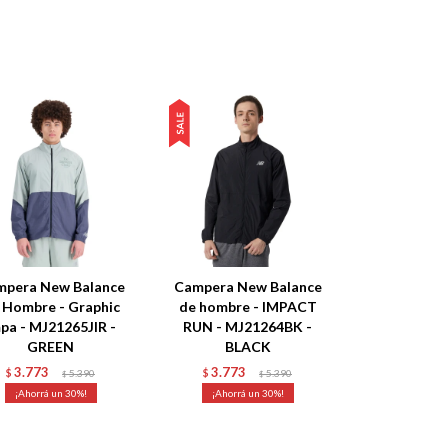
mpera New Balance
Campera New Balance
 Hombre - Graphic
de hombre - IMPACT
pa - MJ21265JIR -
RUN - MJ21264BK -
GREEN
BLACK
3.773
3.773
$
5.390
$
5.390
$
$
30
30