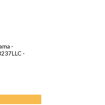
ama -
237LLC -