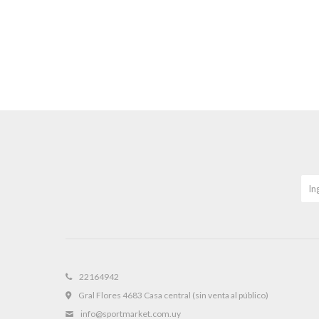
22164942
Gral Flores 4683 Casa central (sin venta al público)
info@sportmarket.com.uy