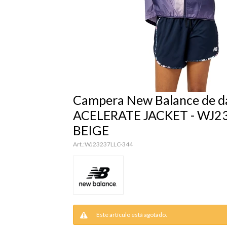
Campera New Balance de d
ACELERATE JACKET - WJ23
BEIGE
WJ23237LLC-344
Este artículo está agotado.