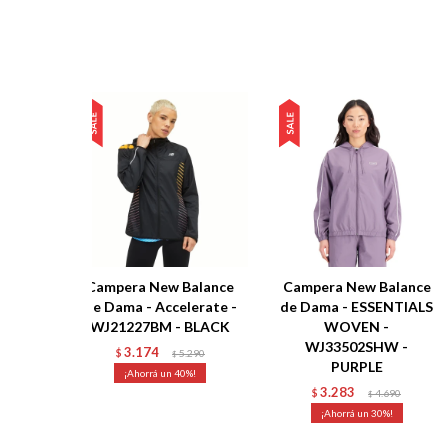
Campera New Balance
Campera New Balance
de Dama - Accelerate -
de Dama - ESSENTIALS
WJ21227BM - BLACK
WOVEN -
WJ33502SHW -
3.174
$
5.290
$
PURPLE
40
3.283
$
4.690
$
30