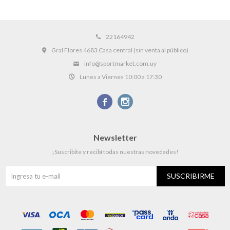
22164942
Gral Flores 4683 Casa central (sin venta al público)
info@sportmarket.com.uy
Lunes a Viernes 10:00 a 17:30


Newsletter
¡Suscribite y recibí todas nuestras novedades!
SUSCRIBIRME