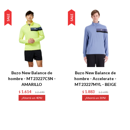
Buzo New Balance de
Buzo New Balance de
hombre - MT23227CSN -
hombre - Accelerate -
AMARILLO
MT23227MYL - BEIGE
1.614
1.883
$
2.690
$
2.690
$
$
40
30