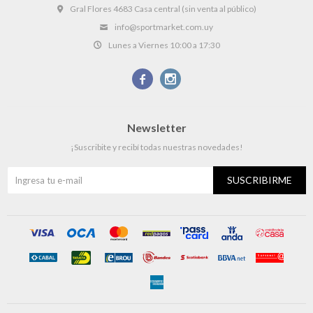
Gral Flores 4683 Casa central (sin venta al público)
info@sportmarket.com.uy
Lunes a Viernes 10:00 a 17:30


Newsletter
¡Suscribite y recibí todas nuestras novedades!
SUSCRIBIRME