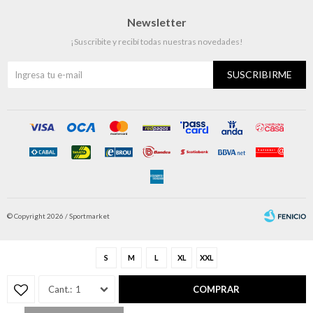
Newsletter
¡Suscribite y recibí todas nuestras novedades!
SUSCRIBIRME
© Copyright 2026 / Sportmarket
S
M
L
XL
XXL
1
COMPRAR
Fenicio