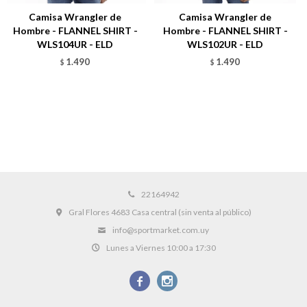
Camisa Wrangler de
Camisa Wrangler de
Hombre - FLANNEL SHIRT -
Hombre - FLANNEL SHIRT -
WLS104UR - ELD
WLS102UR - ELD
1.490
1.490
$
$
22164942
Gral Flores 4683 Casa central (sin venta al público)
info@sportmarket.com.uy
Lunes a Viernes 10:00 a 17:30

