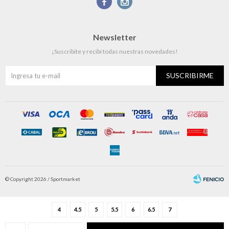


Newsletter
¡Suscribite y recibí todas nuestras novedades!
SUSCRIBIRME
© Copyright 2026 / Sportmarket
4
4.5
5
5.5
6
6.5
7