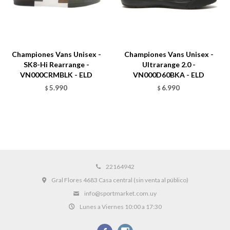
Championes Vans Unisex -
Championes Vans Unisex -
SK8-Hi Rearrange -
Ultrarange 2.0 -
VN000CRMBLK - ELD
VN000D60BKA - ELD
5.990
6.990
$
$
22164942
Gral Flores 4683 Casa central (sin venta al público)
info@sportmarket.com.uy
Lunes a Viernes 10:00 a 17:30