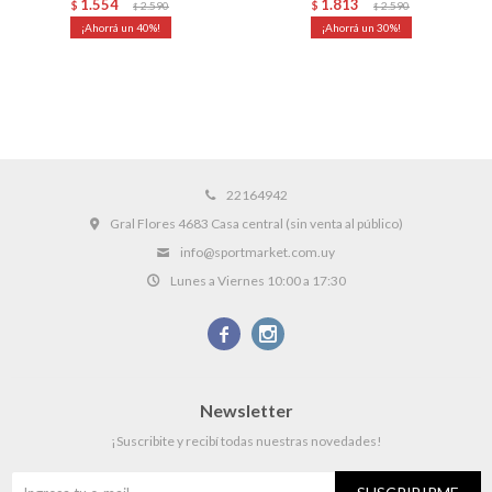
1.554
1.813
$
2.590
$
2.590
$
$
40
30
22164942
Gral Flores 4683 Casa central (sin venta al público)
info@sportmarket.com.uy
Lunes a Viernes 10:00 a 17:30


Newsletter
¡Suscribite y recibí todas nuestras novedades!