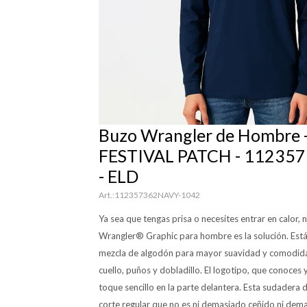
Buzo Wrangler de Hombre 
FESTIVAL PATCH - 11235
- ELD
112357362NAVY-1042
Ya sea que tengas prisa o necesites entrar en calor,
Wrangler® Graphic para hombre es la solución. Est
mezcla de algodón para mayor suavidad y comodida
cuello, puños y dobladillo. El logotipo, que conoces y
toque sencillo en la parte delantera. Esta sudadera 
corte regular que no es ni demasiado ceñido ni dema