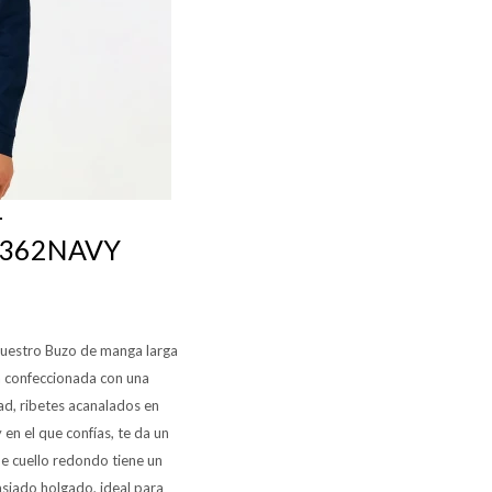
-
7362NAVY
 nuestro Buzo de manga larga
á confeccionada con una
d, ribetes acanalados en
 en el que confías, te da un
de cuello redondo tiene un
siado holgado, ideal para