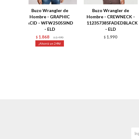
Buzo Wrangler de
Buzo Wrangler de
Hombre - GRAPHIC
Hombre - CREWNECK -
ACID - WFW25055IND
112357385FADEDBLACK
- ELD
- ELD
1.868
1.990
$
2.490
$
$
24