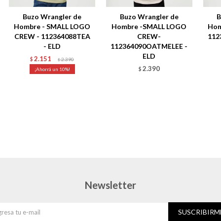
Buzo Wrangler de
Buzo Wrangler de
B
Hombre - SMALL LOGO
Hombre -SMALL LOGO
Hom
CREW - 112364088TEA
CREW-
112
- ELD
112364090OATMELEE -
ELD
2.151
$
2.390
$
2.390
10
$
Newsletter
SUSCRIBIRM