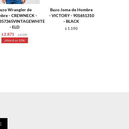
uzo Wrangler de
Buzo Joma de Hombre
bre - CREWNECK -
- VICTORY - 9016S1310
357365VINTAGEWHITE
- BLACK
- ELD
1.190
$
2.871
$
3.190
$
10
E