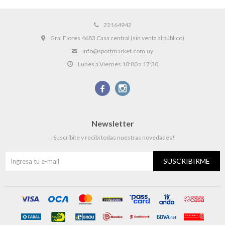
22164942
Gral Flores 4683 Casa central (sin venta al público)
info@sportmarket.com.uy
Lunes a Viernes 10:00 a 17:30


Newsletter
¡Suscribite y recibí todas nuestras novedades!
SUSCRIBIRME