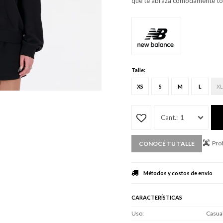
que te abraza cómodamente tod
Talle:
XS
S
M
L
XL
1
Prob
CONOCÉ TU TALLE
Métodos y costos de envío
CARACTERÍSTICAS
Uso
Casua