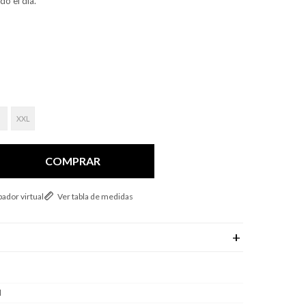
o el día.
XXL
COMPRAR
ador virtual
Ver tabla de medidas
l