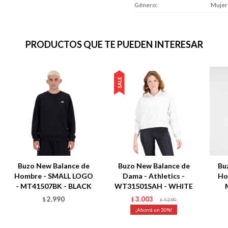
Género
Mujer
PRODUCTOS QUE TE PUEDEN INTERESAR
Buzo New Balance de
Buzo New Balance de
Bu
Hombre - SMALL LOGO
Dama - Athletics -
Ho
- MT41507BK - BLACK
WT31501SAH - WHITE
2.990
3.003
$
$
4.290
$
30