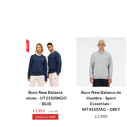
Buzo New Balance
Buzo New Balance de
unisex - UT21501NGO
Hombre - Sport
- BLUE
Essentials -
MT41507AG - GREY
1.953
$
2.790
$
2.990
30
$