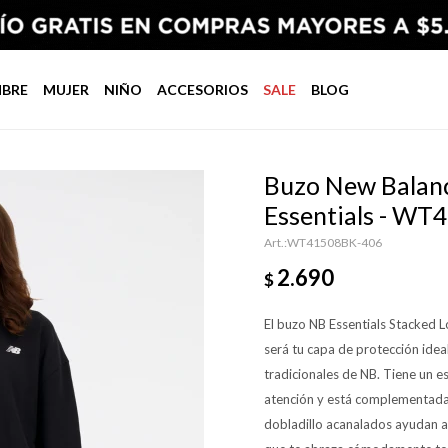
BRE
MUJER
NIÑO
ACCESORIOS
SALE
BLOG
Buzo New Balanc
Essentials - W
WT41508BK-406
2.690
$
El buzo NB Essentials Stacked L
será tu capa de protección ideal
tradicionales de NB. Tiene un e
atención y está complementada p
dobladillo acanalados ayudan a m