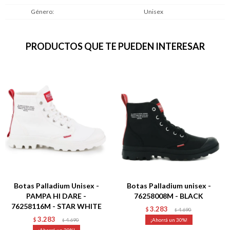
Género
Unisex
PRODUCTOS QUE TE PUEDEN INTERESAR
Botas Palladium Unisex -
Botas Palladium unisex -
PAMPA HI DARE -
76258008M - BLACK
76258116M - STAR WHITE
3.283
$
4.690
$
3.283
$
4.690
30
$
30