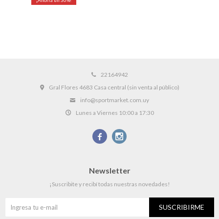
22164942
Gral Flores 4683 Casa central (sin venta al público)
info@sportmarket.com.uy
Lunes a Viernes 10:00 a 17:30


Newsletter
¡Suscribite y recibí todas nuestras novedades!
SUSCRIBIRME