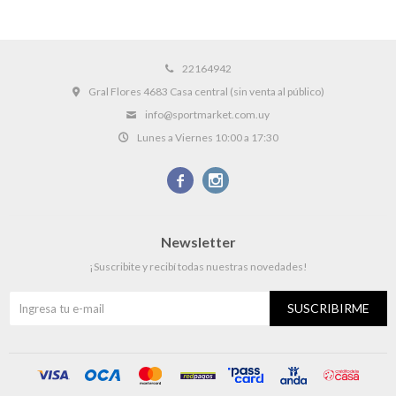
22164942
Gral Flores 4683 Casa central (sin venta al público)
info@sportmarket.com.uy
Lunes a Viernes 10:00 a 17:30


Newsletter
¡Suscribite y recibí todas nuestras novedades!
SUSCRIBIRME