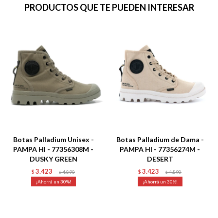
PRODUCTOS QUE TE PUEDEN INTERESAR
Botas Palladium Unisex -
Botas Palladium de Dama -
PAMPA HI - 77356308M -
PAMPA HI - 77356274M -
DUSKY GREEN
DESERT
3.423
3.423
$
4.890
$
4.890
$
$
30
30