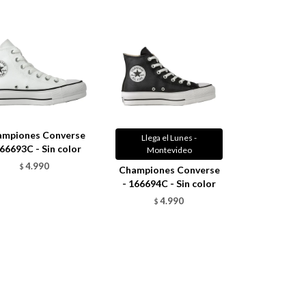
ampiones Converse
Llega el Lunes -
166693C - Sin color
Montevideo
4.990
$
Championes Converse
- 166694C - Sin color
4.990
$