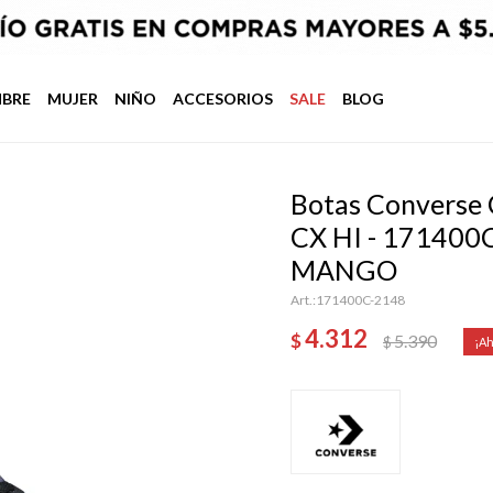
BRE
MUJER
NIÑO
ACCESORIOS
SALE
BLOG
Botas Convers
CX HI - 171400
MANGO
171400C-2148
4.312
$
5.390
$