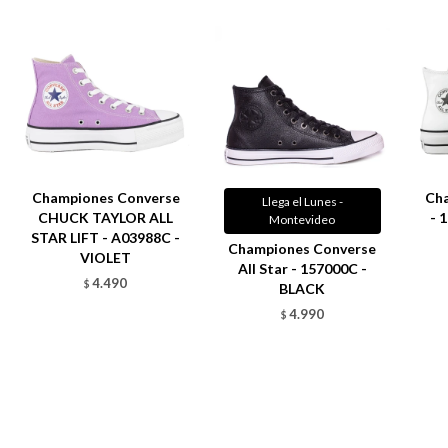
Championes Converse
Ch
Llega el Lunes -
CHUCK TAYLOR ALL
- 
Montevideo
STAR LIFT - A03988C -
Championes Converse
VIOLET
All Star - 157000C -
4.490
$
BLACK
4.990
$