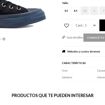
Talle:
3.5
4.5
5.5
6
7
1
Guía de talles
CONOCÉ TU 
Métodos y costos de envío
CARACTERÍSTICAS
Uso
Casua
Género
Unise
PRODUCTOS QUE TE PUEDEN INTERESAR