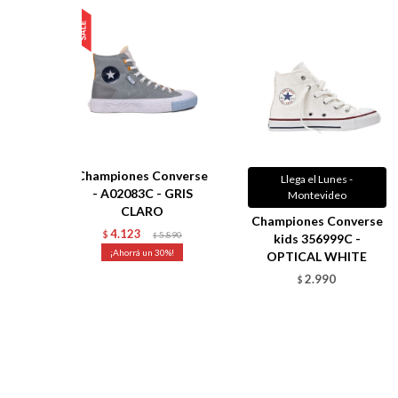
Championes Converse
Llega el Lunes -
- A02083C - GRIS
Montevideo
CLARO
Championes Converse
4.123
$
5.890
$
kids 356999C -
30
OPTICAL WHITE
2.990
$