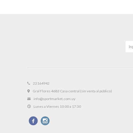
22164942
Gral Flores 4683 Casa central (sin venta al público)
info@sportmarket.com.uy
Lunes a Viernes 10:00 a 17:30

