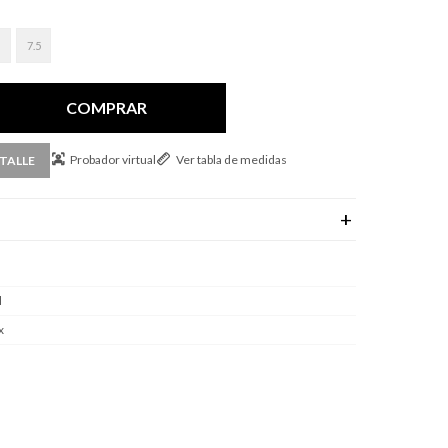
7.5
COMPRAR
Probador virtual
Ver tabla de medidas
TALLE
l
x