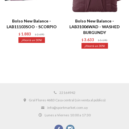
Bolso New Balance -
Bolso New Balance -
LAB11103SOO - SCORPIO
LAB31006WAD - WASHED
BURGUNDY
1.883
$
2.690
$
3.633
30
$
5.190
$
30
22164942
Gral Flores 4683 Casa central (sin venta al público)
info@sportmarket.com.uy
Lunes a Viernes 10:00 a 17:30

