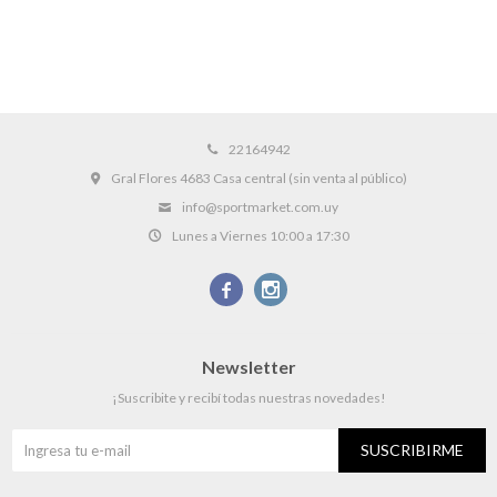
22164942
Gral Flores 4683 Casa central (sin venta al público)
info@sportmarket.com.uy
Lunes a Viernes 10:00 a 17:30


Newsletter
¡Suscribite y recibí todas nuestras novedades!
SUSCRIBIRME