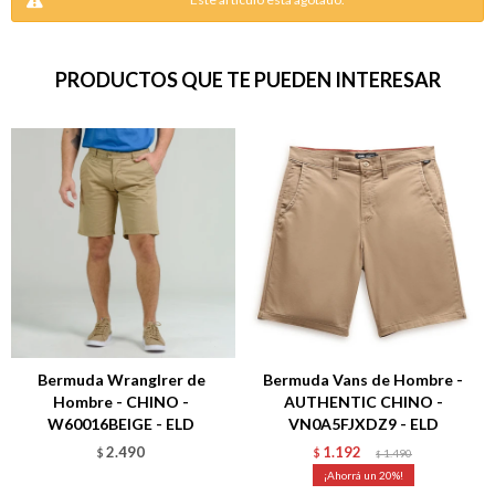
PRODUCTOS QUE TE PUEDEN INTERESAR
Bermuda Wranglrer de
Bermuda Vans de Hombre -
Hombre - CHINO -
AUTHENTIC CHINO -
W60016BEIGE - ELD
VN0A5FJXDZ9 - ELD
2.490
1.192
$
$
1.490
$
20