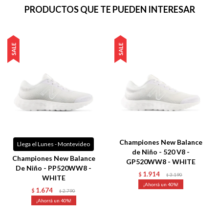
PRODUCTOS QUE TE PUEDEN INTERESAR
Championes New Balance
Llega el Lunes - Montevideo
de Niño - 520 V8 -
Championes New Balance
GP520WW8 - WHITE
De Niño - PP520WW8 -
1.914
$
3.190
$
WHITE
40
1.674
$
2.790
$
40