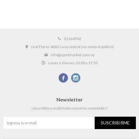
22164942
Gral Flores 4683 Casa central (sin venta al público)
info@sportmarket.com.uy
Lunes a Viernes 10:00 a 17:30


Newsletter
¡Suscribite y recibí todas nuestras novedades!
SUSCRIBIRME