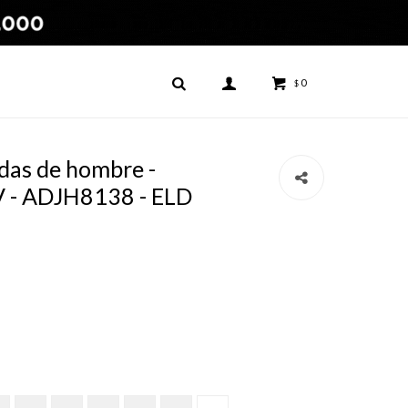
0
$
as de hombre -
 - ADJH8138 - ELD