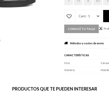
7
7.5
8
8.5
9
1
Prob
CONOCÉ TU TALLE
Métodos y costos de envío
CARACTERÍSTICAS
Uso
Casua
Género
Homb
PRODUCTOS QUE TE PUEDEN INTERESAR