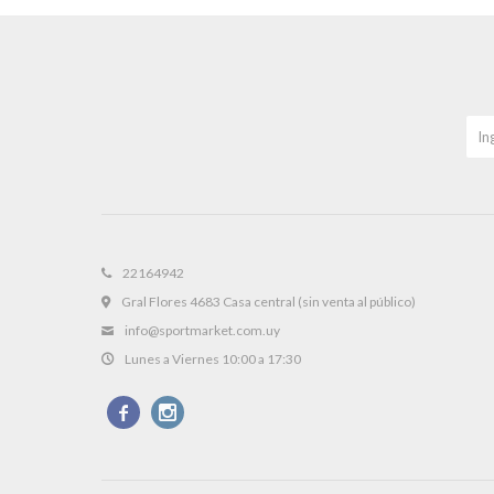
22164942
Gral Flores 4683 Casa central (sin venta al público)
info@sportmarket.com.uy
Lunes a Viernes 10:00 a 17:30

