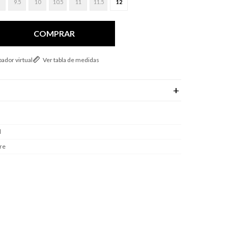
9.5
10
10.5
11
11.5
12
COMPRAR
ador virtual
Ver tabla de medidas
l
re