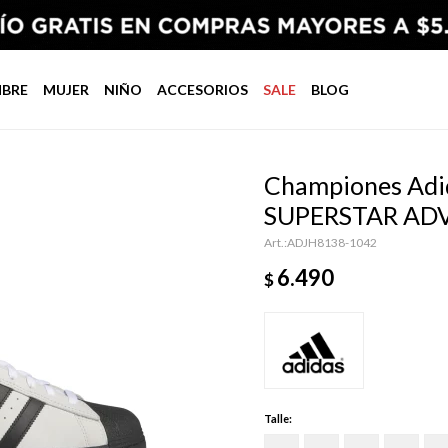
BRE
MUJER
NIÑO
ACCESORIOS
SALE
BLOG
Championes Adid
SUPERSTAR ADV
ADJH8138-1042
6.490
$
Talle: