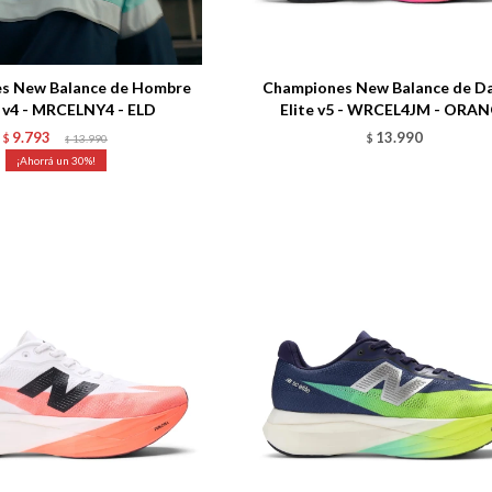
Talle
s New Balance de Hombre
Championes New Balance de D
e v4 - MRCELNY4 - ELD
Elite v5 - WRCEL4JM - ORA
9.793
13.990
$
13.990
$
$
30