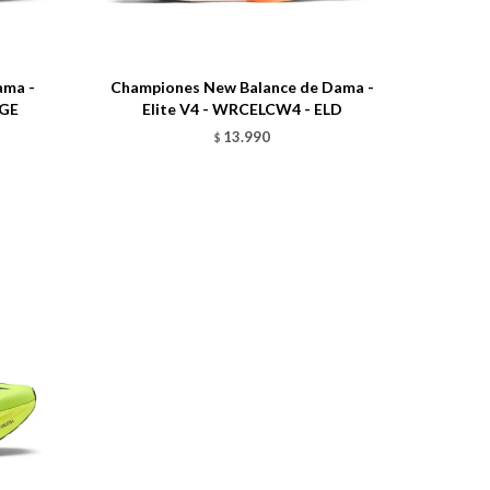
Talle
ama -
Championes New Balance de Dama -
NGE
Elite V4 - WRCELCW4 - ELD
13.990
$