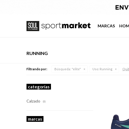
MARCAS
HOM
RUNNING
Quit
Filtrando por:
Búsqueda: "elite"
Uso:
Running
categorías
Calzado
(8)
marcas