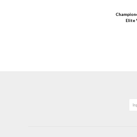
Talle
Champione
Elite