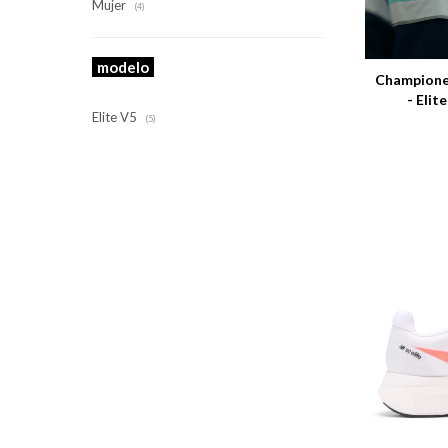
Mujer
(4)
Talle
modelo
Champione
- Elit
Elite V5
(5)