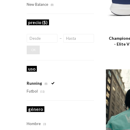
New Balance
(8)
precio
($)
Talle
Champione
- Elite
OK
uso
Running
(8)
Futbol
(11)
género
Hombre
(3)