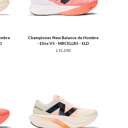
Talle
ombre
Championes New Balance de Hombre
D
- Elite V5 - MRCELLR5 - ELD
15.290
$